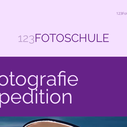
123Fo
123
FOTOSCHULE
otografie
pedition