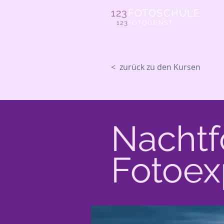
123
FOTOSCHULE
123
FOTODIENST
< zurück zu den Kursen
Nachtf
Fotoex