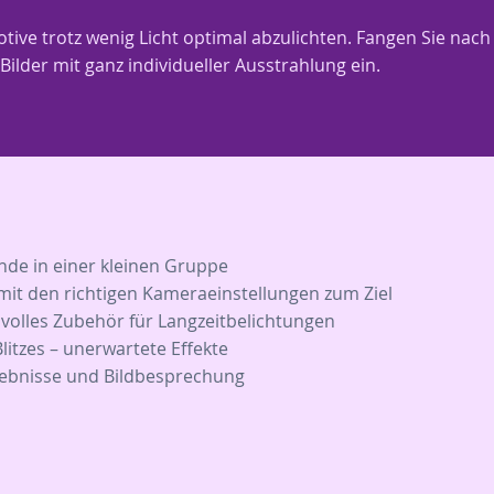
Motive trotz wenig Licht optimal abzulichten. Fangen Sie na
ilder mit ganz individueller Ausstrahlung ein.
nde in einer kleinen Gruppe
– mit den richtigen Kameraeinstellungen zum Ziel
nvolles Zubehör für Langzeitbelichtungen
litzes – unerwartete Effekte
ebnisse und Bildbesprechung