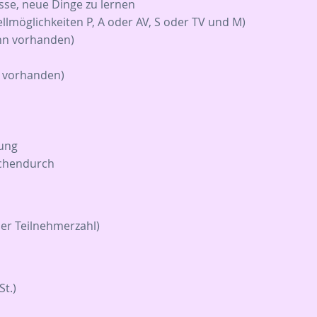
sse, neue Dinge zu lernen
llmöglichkeiten P, A oder AV, S oder TV und M)
nn vorhanden)
n vorhanden)
dung
schendurch
der Teilnehmerzahl)
St.)