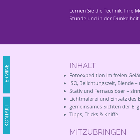
Lernen Sie die Technik, Ihre 
Stunde und in der Dunkelheit B
INHALT
TERMINE
Fotoexpedition im freien Gelä
ISO, Belichtungszeit, Blende 
Stativ und Fernauslöser – sin
Lichtmalerei und Einsatz des B
gemeinsames Sichten der Erg
KONTAKT
Tipps, Tricks & Kniffe
MITZUBRINGEN