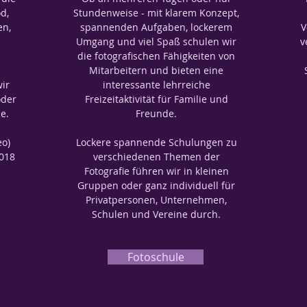
d,
Stundenweise - mit klarem Konzept,
en,
spannenden Aufgaben, lockerem
V
Umgang und viel Spaß schulen wir
v
die fotografischen Fähigkeiten von
Mitarbeitern und bieten eine
wir
interessante lehrreiche
oder
Freizeitaktivität für Familie und
e.
Freunde.
eo)
Lockere spannende Schulungen zu
2018
verschiedenen Themen der
Fotografie führen wir in kleinen
Gruppen oder ganz individuell für
Privatpersonen, Unternehmen,
Schulen und Vereine durch.
Fotoschule