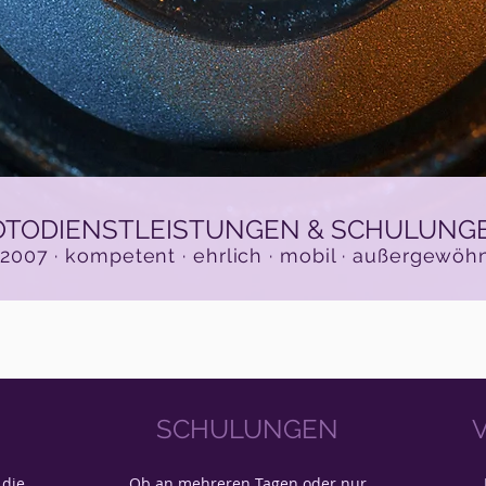
OTODIENSTLEISTUNGEN & SCHULUNG
 2007 · kompetent · ehrlich · mobil · außergewöh
SCHULUNGEN
 die
Ob an mehreren Tagen oder nur