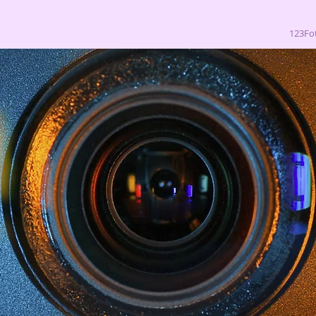
123Fo