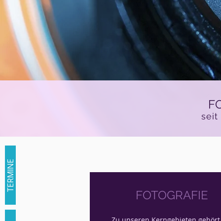
F
seit
TERMINE
FOTOGRAFIE
Zu unseren Kerngebieten gehört