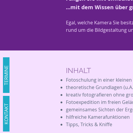
...mit dem Wissen über g
Egal, welche Kamera Sie besit
rund um die Bildgestaltung un
TERMINE
INHALT
Fotoschulung in einer kleine
theoretische Grundlagen (u.A. 
kreativ fotografieren ohne g
Fotoexpedition im freien Gel
KONTAKT
gemeinsames Sichten der Erg
hilfreiche Kamerafunktionen
Tipps, Tricks & Kniffe