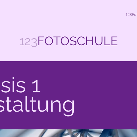
123Fo
123
FOTOSCHULE
sis 1
staltung