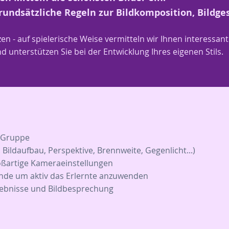
rundsätzliche Regeln zur Bildkomposition, Bildge
zen - auf spielerische Weise vermitteln wir Ihnen interessan
d unterstützen Sie bei der Entwicklung Ihres eigenen Stils.
n Gruppe
Bildaufbau, Perspektive, Brennweite, Gegenlicht...)
roßartige Kameraeinstellungen
ände um aktiv das Erlernte anzuwenden
ebnisse und Bildbesprechung