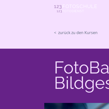
123
FOTOSCHULE
123
FOTODIENST
< zurück zu den Kursen
FotoBa
Bildge