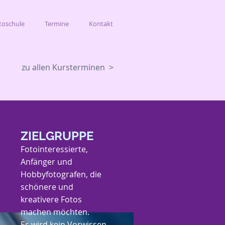
toschule
Termine
Kontakt
zu allen Kursterminen >
ZIELGRUPPE
Fotointeressierte,
Anfänger und
Hobbyfotografen, die
schönere und
kreativere Fotos
machen möchten.
Es wird kein Vorwissen