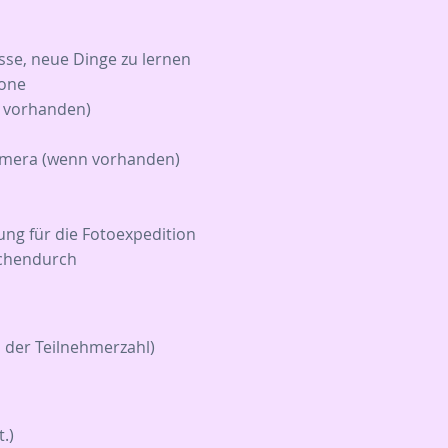
sse, neue Dinge zu lernen
one
n vorhanden)
amera (wenn vorhanden)
ung für die Fotoexpedition
schendurch
 der Teilnehmerzahl)
.)