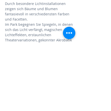
Durch besondere Lichtinstallationen 
zeigen sich Bäume und Blumen 
fantasievoll in verschiedensten Farben 
und Facetten. 
Im Park begegnen Sie Spiegeln, in denen 
sich das Licht verfängt, magischen 
Lichteffekten, erstaunlichen 
Theatervariationen, gekonnter Akrobatik 
und vielen farbenfrohen Situationen.
>> Teilnehmer-Ergebnisse aus der 
Vergangenheit
Perfekt für Personen, die gerne mal den 
Automatikmodus verlassen möchten 
um fantastische Aufnahmen zu 
machen, die unvergleichlich sind.
WEITERLESEN >