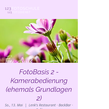
123
FOTOSCHULE
123
FOTODIENST
FotoBasis 2 -
Kamerabedienung
(ehemals Grundlagen
2)
So., 13. Mai
  |  
Lenk's Restaurant · BackBar ·