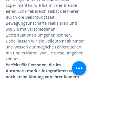
Experimenten, wie Sie mit der Blende 
einen Schärfebereich selbst definieren, 
durch die Belichtungszeit 
Bewegungsunschärfe realisieren und 
wie Sie mit verschiedenen 
Lichtsituationen umgehen können.
Dabei lassen wir die Vollautomatik hinter 
uns, weisen auf mögliche Fehlerquellen 
hin und erklären, wie Sie diese umgehen 
können.
Perfekt für Personen, die im 
Automatikmodus fotografieren weil Sie 
noch keine Ahnung von ihrer Kamera 
haben.
Inhalt
Fotoschulung in einer kleinen 
Gruppe 
theoretische Grundlagen im 
Schulungsraum (Kamerabedienung 
und Einstellungen, Kameramodi, 
Blende, Belichtungszeit, ISO, 