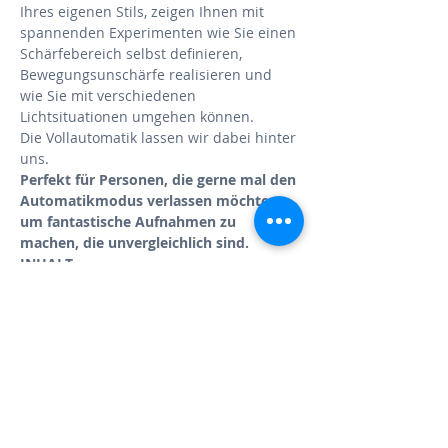
Ihres eigenen Stils, zeigen Ihnen mit 
spannenden Experimenten wie Sie einen 
Schärfebereich selbst definieren, 
Bewegungsunschärfe realisieren und 
wie Sie mit verschiedenen 
Lichtsituationen umgehen können.
Die Vollautomatik lassen wir dabei hinter 
uns.
Perfekt für Personen, die gerne mal den 
Automatikmodus verlassen möchten 
um fantastische Aufnahmen zu 
machen, die unvergleichlich sind.
INHALT
Fotoschulung in einer kleinen 
Gruppe
theoretische Grundlagen (u.A. 
Bildaufbau, Perspektive, Brennweite, 
Gegenlicht, Kamerabedienung und 
Einstellungen, Kameramodi, Blende, 
Belichtungszeit, ISO, Weißabgleich 
u.v.m.)