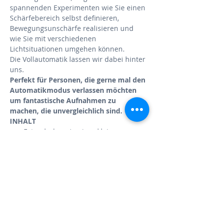
spannenden Experimenten wie Sie einen 
Schärfebereich selbst definieren, 
Bewegungsunschärfe realisieren und 
wie Sie mit verschiedenen 
Lichtsituationen umgehen können.
Die Vollautomatik lassen wir dabei hinter 
uns.
Perfekt für Personen, die gerne mal den 
Automatikmodus verlassen möchten 
um fantastische Aufnahmen zu 
machen, die unvergleichlich sind.
INHALT
Fotoschulung in einer kleinen 
Gruppe
theoretische Grundlagen im 
Schulungsraum (u.A. Bildaufbau, 
Perspektive, Brennweite, Gegenlicht, 
Kamerabedienung und 
Einstellungen, Kameramodi, Blende, 
Belichtungszeit, ISO, Weißabgleich 
u.v.m.)